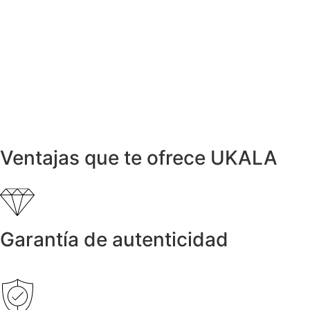
Anillo Citrino Corazón
488,01
€
Anillos y Alianzas
Anillo de Turmalinas y Diamantes
2.000,00
€
Colgantes
Colgante LARGÉ Oro, Perla y Diamante
600,00
€
Ventajas que te ofrece UKALA
Garantía de autenticidad