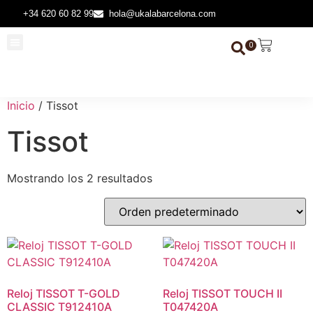
+34 620 60 82 99
hola@ukalabarcelona.com
0
Todas las Joyas
Piedras Preciosas
Inicio
/ Tissot
Tissot
Mostrando los 2 resultados
Reloj TISSOT T-GOLD
Reloj TISSOT TOUCH II
CLASSIC T912410A
T047420A