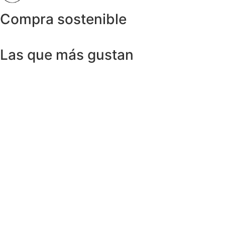
Compra sostenible
Las que más gustan
Anillos y Alianzas
Anillo SWISS & SKY TOPAZ en Oro
Amarillo 18K
1.150,00
€
Anillos y Alianzas
Anillo BLACK&WHITE en Oro Blanco y
Diamantes
4.758,00
€
Anillos y Alianzas
Anillo solitario de Diamante en Oro
Amarillo y esmalte negro
675,00
€
Anillos y Alianzas