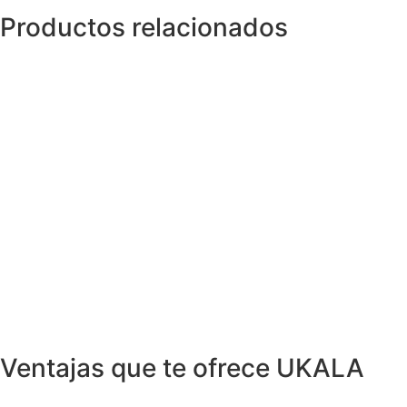
Productos relacionados
Anillos y Alianzas
Anillo NIESSING ONDAS en Oro egunda
mano
749,99
€
Anillos y Alianzas
Anillo Bicolor Diseño italiano
3.199,00
€
Anillos y Alianzas
Anillo DALI en Oro Amarillo y Diamantes
1.499,00
€
Anillos y Alianzas
Anillo RAINA con Diamantes y Esmeralda
3.900,00
€
Ventajas que te ofrece UKALA