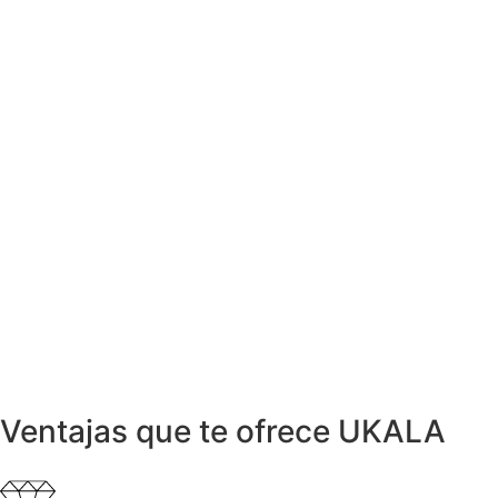
Anillos y Alianzas
Anillo NIESSING ONDAS en Oro egunda
mano
749,99
€
Anillos y Alianzas
Anillo COR de Oro con Diamantes
999,00
€
Anillos y Alianzas
Anillo en Oro Blanco, Caucho y
Diamantes
1.600,00
€
Anillos y Alianzas
Anillo RAINA con Diamantes y Esmeralda
3.900,00
€
Ventajas que te ofrece UKALA