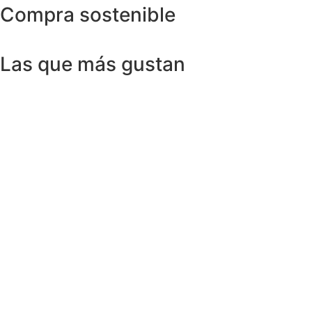
Compra sostenible
Las que más gustan
Anillos y Alianzas
Anillo SWISS & SKY TOPAZ en Oro
Amarillo 18K
1.150,00
€
Anillos y Alianzas
Anillo BLACK&WHITE en Oro Blanco y
Diamantes
4.758,00
€
Anillos y Alianzas
Anillo solitario de Diamante en Oro
Amarillo y esmalte negro
675,00
€
Anillos y Alianzas