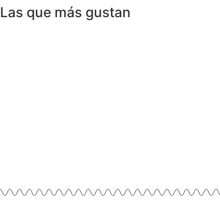
Las que más gustan
Anillos y Alianzas
Anillos y Alianzas
A
Anillos y Alianzas
Anillo 
Anillos y Alianzas
Anill