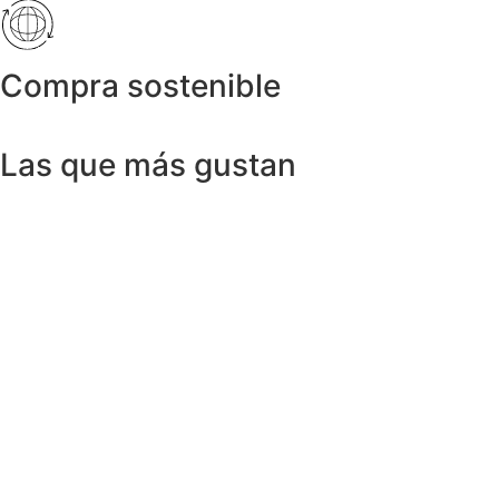
Compra sostenible
Las que más gustan
Anillos y Alianzas
Anillo SWISS & SKY TOPAZ en Oro
Amarillo 18K
1.150,00
€
Anillos y Alianzas
Anillo BLACK&WHITE en Oro Blanco y
Diamantes
4.758,00
€
Anillos y Alianzas
Anillo solitario de Diamante en Oro
Amarillo y esmalte negro