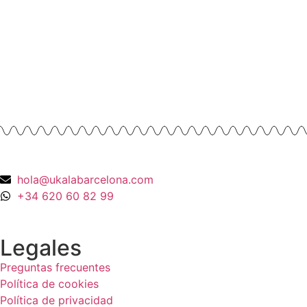
675,00
€
Anillos y Alianzas
Anillo Cuarzo Cristal de roca y Onix en
Oro Amarillo 18K
990,00
€
hola@ukalabarcelona.com
+34 620 60 82 99
Legales
Preguntas frecuentes
Política de cookies
Política de privacidad