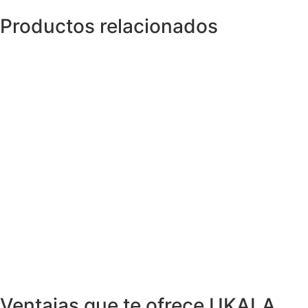
Productos relacionados
Anillos y Alianzas
Anillo COR de Oro con Diamantes
999,00
€
Anillos y Alianzas
Anillo Alianza personalizada en Oro y
Diamantes
1.799,00
€
Anillos y Alianzas
Anillo ONDAS en Oro y Diamantes
1.235,00
€
Anillos y Alianzas
Anillo LISS en Oro Amarillo y Diamantes
0,12ct
1.500,00
€
Ventajas que te ofrece UKALA