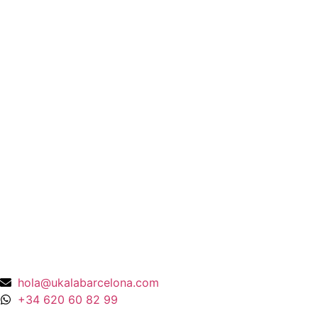
Anillo BLACK&WHITE en Oro Blanco y
Diamantes
4.758,00
€
Anillos y Alianzas
Anillo solitario de Diamante en Oro
Amarillo y esmalte negro
675,00
€
Anillos y Alianzas
Anillo Cuarzo Cristal de roca y Onix en
Oro Amarillo 18K
990,00
€
hola@ukalabarcelona.com
+34 620 60 82 99