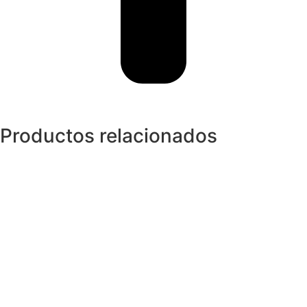
Productos relacionados
Anillos y Alianzas
Anillo en Oro Blanco, Caucho y
Diamantes
1.600,00
€
Anillos y Alianzas
Anillo LARGÉ Oro, Perla y Diamante
1.029,00
€
Anillos y Alianzas
Anillo HALO en Oro y Diamantes