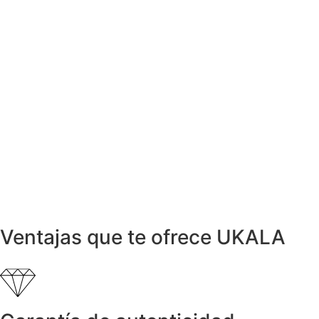
Anillo COR de Oro con Diamantes
999,00
€
Anillos y Alianzas
Anillo Sello cuadrado en Oro Amarillo
510,00
€
Anillos y Alianzas
Anillo HALO en Oro y Diamantes
950,00
€
Anillos y Alianzas
Anillo ONDAS en Oro Amarillo y
Diamantes
999,00
€
Ventajas que te ofrece UKALA