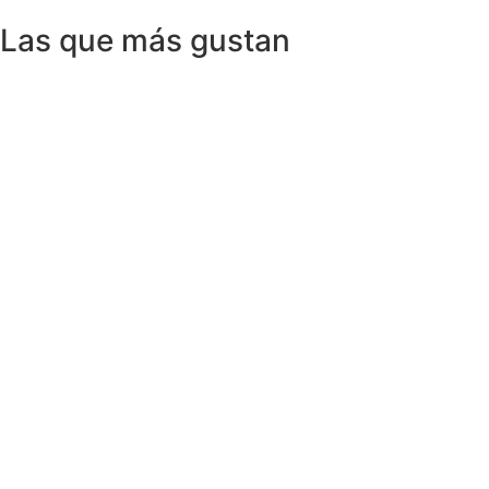
Las que más gustan
Anillos y Alianzas
Anillo SWISS & SKY TOPAZ en Oro
Amarillo 18K
1.150,00
€
Anillos y Alianzas
Anillo BLACK&WHITE en Oro Blanco y
Diamantes
4.758,00
€
Anillos y Alianzas
Anillo solitario de Diamante en Oro
Amarillo y esmalte negro
675,00
€
Anillos y Alianzas
Anillo Cuarzo Cristal de roca y Onix en
Oro Amarillo 18K