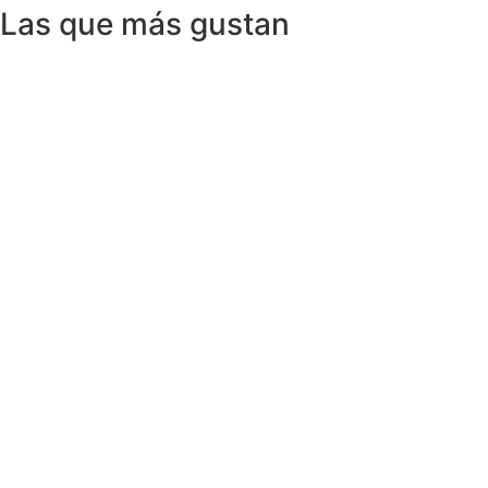
Las que más gustan
Anillos y Alianzas
Anillo SWISS & SKY TOPAZ en Oro
Amarillo 18K
1.150,00
€
Anillos y Alianzas
Anillo BLACK&WHITE en Oro Blanco y
Diamantes
4.758,00
€
Anillos y Alianzas
Anillo solitario de Diamante en Oro
Amarillo y esmalte negro
675,00
€
Anillos y Alianzas
Anillo Cuarzo Cristal de roca y Onix en
Oro Amarillo 18K
990,00
€