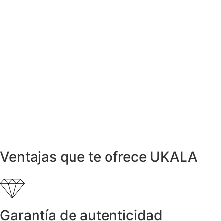
Anillos y Alianzas
Anillo FUMME en Oro Rosa y Cuarzo
935,00
€
Anillos y Alianzas
Anillo LISS en Oro Amarillo y Diamantes
0,12ct
1.500,00
€
Anillos y Alianzas
Anillo Rosetón en Oro Blanco con
Diamantes 0,70ct
1.350,00
€
Ventajas que te ofrece UKALA
Garantía de autenticidad