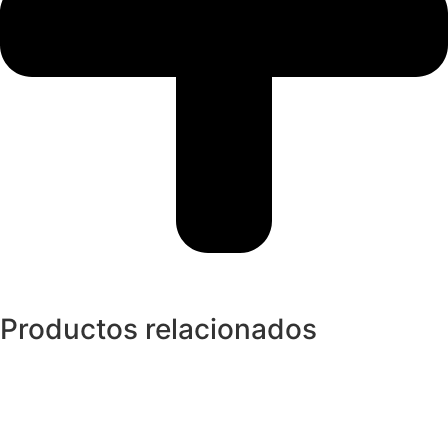
Productos relacionados
Anillos y Alianzas
Anillo NIESSING ONDAS en Oro egunda
mano
749,99
€