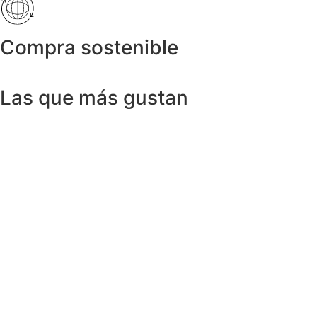
Compra sostenible
Las que más gustan
Anillos y Alianzas
Anillo SWISS & SKY TOPAZ en Oro
Amarillo 18K
1.150,00
€
Anillos y Alianzas
Anillo BLACK&WHITE en Oro Blanco y
Diamantes
4.758,00
€
Anillos y Alianzas
Anillo solitario de Diamante en Oro
Amarillo y esmalte negro