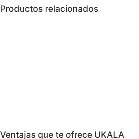
Productos relacionados
Anillos y Alianzas
Anillo NIESSING ONDAS en Oro egunda
mano
749,99
€
Anillos y Alianzas
Anillo Sello cuadrado en Oro Amarillo
510,00
€
Anillos y Alianzas
Anillo FUMME en Oro Rosa y Cuarzo
935,00
€
Anillos y Alianzas
Alianza Oro y Diamantes PRINCESA
3,80ct
3.400,00
€
Ventajas que te ofrece UKALA