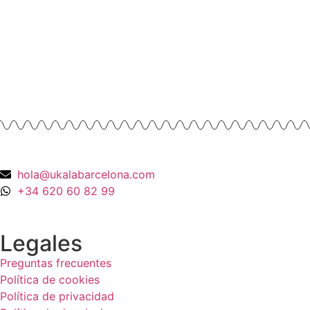
675,00
€
Anillos y Alianzas
Anillo Cuarzo Cristal de roca y Onix en
Oro Amarillo 18K
990,00
€
hola@ukalabarcelona.com
+34 620 60 82 99
Legales
Preguntas frecuentes
Política de cookies
Política de privacidad