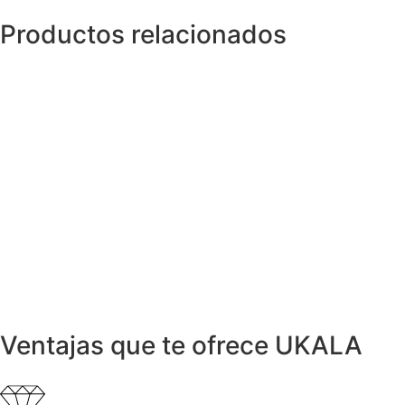
Productos relacionados
Anillos y Alianzas
Anillo de Oro y Diamantes
3.999,00
€
Anillos y Alianzas
Anillo Paveè de Diamantes
3.300,00
€
Anillos y Alianzas
Anillo LARGÉ Oro, Perla y Diamante
1.029,00
€
Anillos y Alianzas
Anillo HALO en Oro y Diamantes
950,00
€
Ventajas que te ofrece UKALA