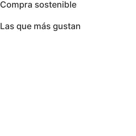
Compra sostenible
Las que más gustan
Anillos y Alianzas
Anillo SWISS & SKY TOPAZ en Oro
Amarillo 18K
1.150,00
€
Anillos y Alianzas
Anillo BLACK&WHITE en Oro Blanco y
Diamantes
4.758,00
€
Anillos y Alianzas
Anillo solitario de Diamante en Oro
Amarillo y esmalte negro
675,00
€
Anillos y Alianzas
Anillo Cuarzo Cristal de roca y Onix en