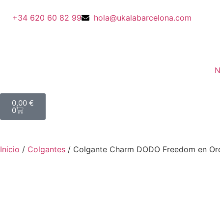
+34 620 60 82 99
hola@ukalabarcelona.com
N
0,00
€
0
Inicio
/
Colgantes
/ Colgante Charm DODO Freedom en Or