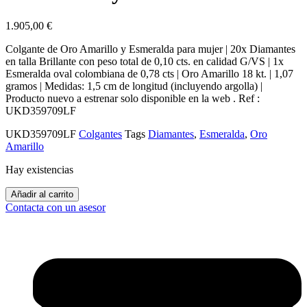
1.905,00
€
Colgante de Oro Amarillo y Esmeralda para mujer | 20x Diamantes
en talla Brillante con peso total de 0,10 cts. en calidad G/VS | 1x
Esmeralda oval colombiana de 0,78 cts | Oro Amarillo 18 kt. | 1,07
gramos | Medidas: 1,5 cm de longitud (incluyendo argolla) |
Producto nuevo a estrenar solo disponible en la web . Ref :
UKD359709LF
UKD359709LF
Colgantes
Tags
Diamantes
,
Esmeralda
,
Oro
Amarillo
Hay existencias
Colgante
Añadir al carrito
de
Contacta con un asesor
Oro
Amarillo
con
Esmeralda
y
Diamantes
cantidad