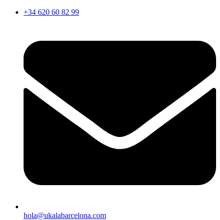
Ir
+34 620 60 82 99
al
contenido
hola@ukalabarcelona.com