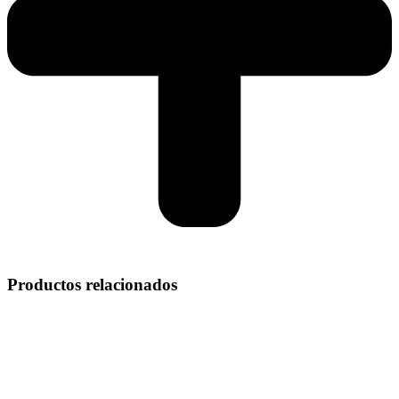
Productos relacionados
Pendientes
Pendientes Estilo Vintage en Oro
1.264,99
€
Anillos y Alianzas
Anillo DALI en Oro Amarillo y Diamantes
1.499,00
€
Anillos y Alianzas