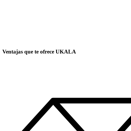
Anillo LISS en Oro Amarillo y Diamantes
0,12ct
1.500,00
€
Colgantes
Broche Isabelino en Oro Amarillo con
Diamantes y Rubí
1.500,00
€
Ventajas que te ofrece UKALA