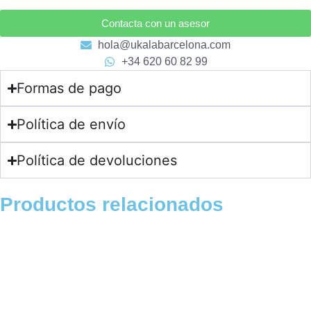
Contacta con un asesor
hola@ukalabarcelona.com
+34 620 60 82 99
Formas de pago
Política de envío
Política de devoluciones
Productos relacionados
Pendientes
Pendientes FLOR en Oro Amarillo y
Diamantes
875,00
€
Colgantes
Medalla Oro y Esmalte Virgen del Rocio