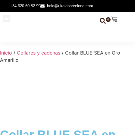
+34 620 60 82 99
hola@ukalabarcelona.com
0
Todas las Joyas
Piedras Preciosas
Inicio
/
Collares y cadenas
/ Collar BLUE SEA en Oro
Amarillo
Collar BLUE SEA en