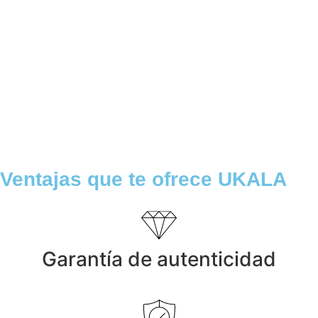
1.155,01
€
Anillos y Alianzas
Anillo Alianza personalizada en Oro y
Diamantes
1.799,00
€
Anillos y Alianzas
Anillo ONDAS en Oro y Diamantes
1.235,00
€
Ventajas que te ofrece UKALA
Garantía de autenticidad