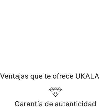
1.264,99
€
Colgantes
Colgante CLE D’AMOUR Oro y Brillantes
1.525,00
€
Anillos y Alianzas
Anillo Alianza personalizada en Oro y
Diamantes
1.799,00
€
Anillos y Alianzas
Anillo Citrino Cabouchon. segunda mano
560,00
€
Ventajas que te ofrece UKALA
Garantía de autenticidad