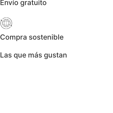
Envío gratuito
Compra sostenible
Las que más gustan
Anillos y Alianzas
Anillo SWISS & SKY TOPAZ en Oro
Amarillo 18K
1.150,00
€
Anillos y Alianzas
Anillo BLACK&WHITE en Oro Blanco y
Diamantes
4.758,00
€
Anillos y Alianzas