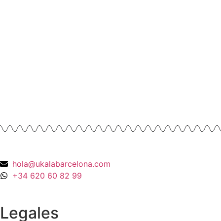
Anillo solitario de Diamante en Oro
Amarillo y esmalte negro
675,00
€
Anillos y Alianzas
Anillo Cuarzo Cristal de roca y Onix en
Oro Amarillo 18K
990,00
€
hola@ukalabarcelona.com
+34 620 60 82 99
Legales