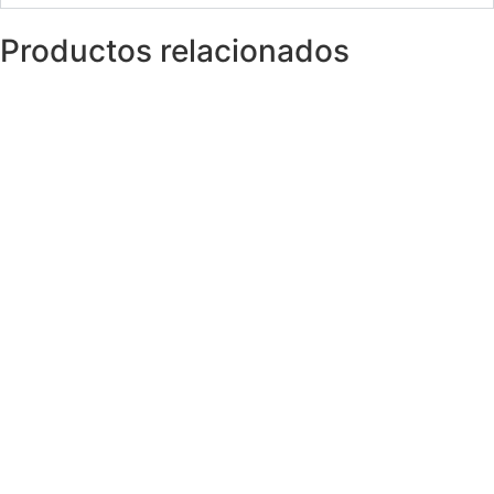
Productos relacionados
Diamantes
DIAMANTE NATURAL EN TALLA
BRILLANTE 1,26CT G VVS2 (HRD)
8.810,00
€
Diamantes
DIAMANTE NATURAL EN TALLA
BRILLANTE 1,51CT E SI1 (GIA)
9.900,00
€
Diamantes
DIAMANTE NATURAL TALLA BRILLANTE
4,01CT E-VS2 (GIA)
96.000,00
€
Diamantes
DIAMANTE NATURAL TALLA BRILLANTE
1,06CT G VVS1 (GIA)