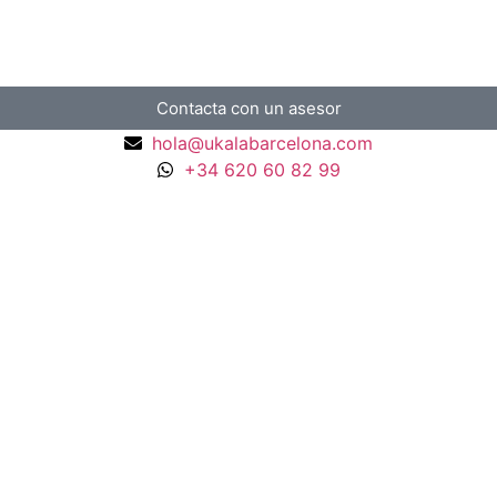
Contacta con un asesor
hola@ukalabarcelona.com
+34 620 60 82 99
Pendientes Rodolita y Oro Blanco
1.850,01
€
Anillo COR de Oro con Diamantes
999,00
€
Anillo Bicolor Diseño italiano
3.199,00
€