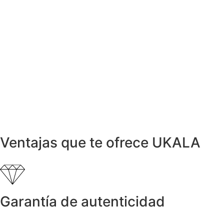
732,26
€
Pendientes
Pendientes Rodolita y Oro Blanco
1.850,01
€
Anillos y Alianzas
Anillo COR de Oro con Diamantes
999,00
€
Pendientes
Pendientes con Perla y Diamantes 1,62ct
1.663,00
€
Ventajas que te ofrece UKALA
Garantía de autenticidad