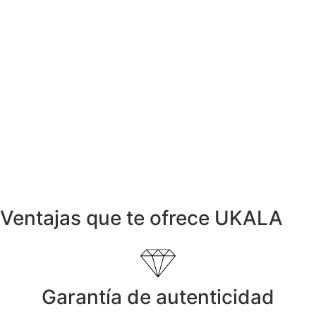
3.999,00
€
Pendientes
Pendientes de Oro con Diamantes
1.700,00
€
Anillos y Alianzas
Anillo RAINA con Diamantes y Esmeralda
3.900,00
€
Colgantes
Colgante COLUMPIO Oro Blanco y
Diamantes
399,00
€
Ventajas que te ofrece UKALA
Garantía de autenticidad