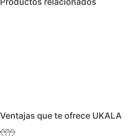
Productos relacionados
Pendientes
Pendientes VINGT Oro y Diamantes
499,00
€
Pendientes
Pendientes triangular en Oro Bicolor y
Diamantes
680,00
€
Anillos y Alianzas
Anillo DALI en Oro Amarillo y Diamantes
1.499,00
€
Anillos y Alianzas
Anillo RAINA con Diamantes y Esmeralda
3.900,00
€
Ventajas que te ofrece UKALA