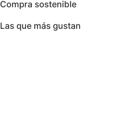
Compra sostenible
Las que más gustan
Anillos y Alianzas
Anillo SWISS & SKY TOPAZ en Oro
Amarillo 18K
1.150,00
€
Anillos y Alianzas
Anillo BLACK&WHITE en Oro Blanco y
Diamantes
4.758,00
€
Anillos y Alianzas
Anillo solitario de Diamante en Oro
Amarillo y esmalte negro
675,00
€
Anillos y Alianzas
Anillo Cuarzo Cristal de roca y Onix en