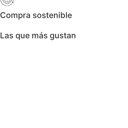
Compra sostenible
Las que más gustan
Anillos y Alianzas
Anillo SWISS & SKY TOPAZ en Oro
Amarillo 18K
1.150,00
€
Anillos y Alianzas
Anillo BLACK&WHITE en Oro Blanco y
Diamantes
4.758,00
€
Anillos y Alianzas
Anillo solitario de Diamante en Oro
Amarillo y esmalte negro
675,00
€