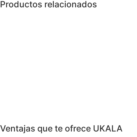
Productos relacionados
Pendientes
Pendientes TRIO de Diamantes
1.925,00
€
Pendientes
Pendientes Estilo Vintage en Oro
1.264,99
€
Pendientes
Pendientes RODOLIT en Oro y
Diamantes
1.259,01
€
Pendientes
Pendientes ORÊ en Oro Rosa con
Diamantes y Perlas
1.499,00
€
Ventajas que te ofrece UKALA