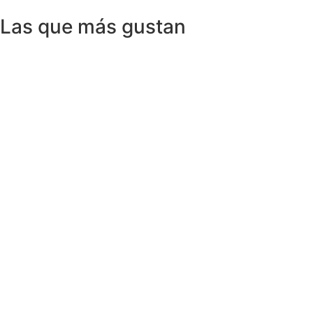
Las que más gustan
Anillos y Alianzas
Anillo SWISS & SKY TOPAZ en Oro
Amarillo 18K
1.150,00
€
Anillos y Alianzas
Anillo BLACK&WHITE en Oro Blanco y
Diamantes
4.758,00
€
Anillos y Alianzas
Anillo solitario de Diamante en Oro
Amarillo y esmalte negro
675,00
€
Anillos y Alianzas
Anillo Cuarzo Cristal de roca y Onix en
Oro Amarillo 18K