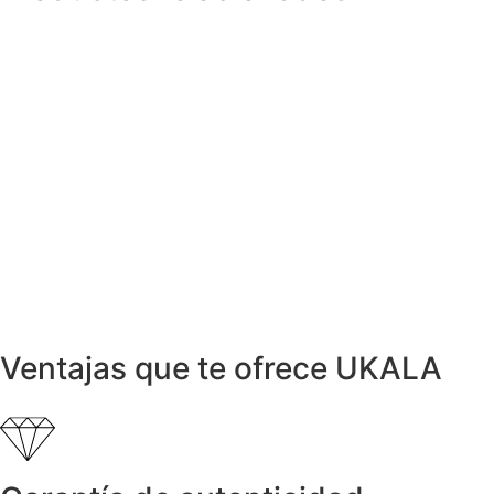
Collares y cadenas
Collar olitario de Diamante 0,25ct
499,00
€
Pendientes
Pendientes DETAIL con Diamante 0,05ct
158,00
€
Anillos y Alianzas
Anillo NIESSING ABAKUS Acero
199,00
€
Anillos y Alianzas
Anillo NIESSING en Acero y Diamantes
399,00
€
Ventajas que te ofrece UKALA