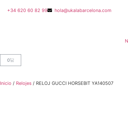
+34 620 60 82 99
hola@ukalabarcelona.com
N
0
Inicio
/
Relojes
/ RELOJ GUCCI HORSEBIT YA140507