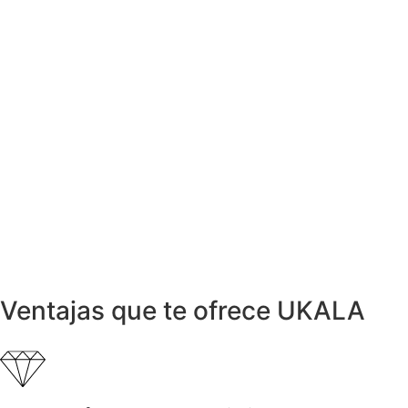
Pendientes VETO con 0,10ct de
Diamantes
285,00
€
Pendientes
Pendientes FLEUR con Diamantes
99,00
€
Anillos y Alianzas
Anillo NIESSING FUSION en Oro y Acero
450,00
€
Anillos y Alianzas
Anillo NIESSING en Acero y Diamantes
399,00
€
Ventajas que te ofrece UKALA