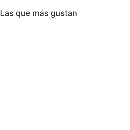
Las que más gustan
Anillos y Alianzas
Anillo SWISS & SKY TOPAZ en Oro
Amarillo 18K
1.150,00
€
Anillos y Alianzas
Anillo BLACK&WHITE en Oro Blanco y
Diamantes
4.758,00
€
Anillos y Alianzas
Anillo solitario de Diamante en Oro
Amarillo y esmalte negro
675,00
€
Anillos y Alianzas
Anillo Cuarzo Cristal de roca y Onix en
Oro Amarillo 18K