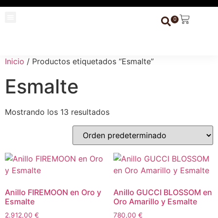
0
Todas las Joyas
Piedras Preciosas
Inicio
/ Productos etiquetados “Esmalte”
Esmalte
Mostrando los 13 resultados
Anillo FIREMOON en Oro y
Anillo GUCCI BLOSSOM en
Esmalte
Oro Amarillo y Esmalte
2.912,00
€
780,00
€