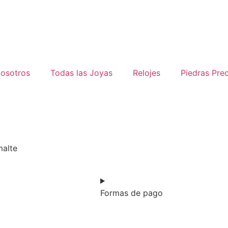
osotros
Todas las Joyas
Relojes
Piedras Pre
malte
Formas de pago