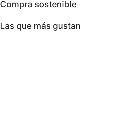
Compra sostenible
Las que más gustan
Anillos y Alianzas
Anillo SWISS & SKY TOPAZ en Oro
Amarillo 18K
1.150,00
€
Anillos y Alianzas
Anillo BLACK&WHITE en Oro Blanco y
Diamantes
4.758,00
€
Anillos y Alianzas
Anillo solitario de Diamante en Oro
Amarillo y esmalte negro
675,00
€
Anillos y Alianzas
Anillo Cuarzo Cristal de roca y Onix en