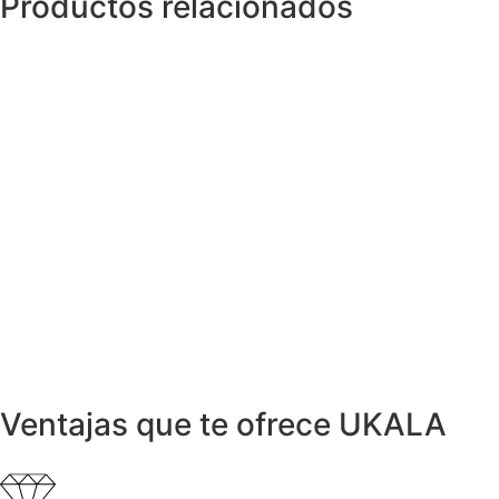
Productos relacionados
Anillos y Alianzas
Anillo NIESSING ONDAS en Oro egunda
mano
749,99
€
Anillos y Alianzas
Anillo HALO en Oro y Diamantes
950,00
€
Anillos y Alianzas
Anillo ONDAS en Oro y Diamantes
1.235,00
€
Anillos y Alianzas
Anillo Citrino Cabouchon. segunda mano
560,00
€
Ventajas que te ofrece UKALA