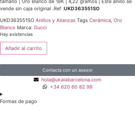
tamaño | Oro Blanco de 18K | 4,22 gramos | Este anillo se
vende sin caja original .Ref :
UKD363551SO
UKD363551SO
Anillos y Alianzas
Tags
Cerámica
,
Oro
Blanco
Marca:
Gucci
Hay existencias
Añadir al carrito
Contacta con un asesor
hola@ukalabarcelona.com
+34 620 60 82 99
Formas de pago