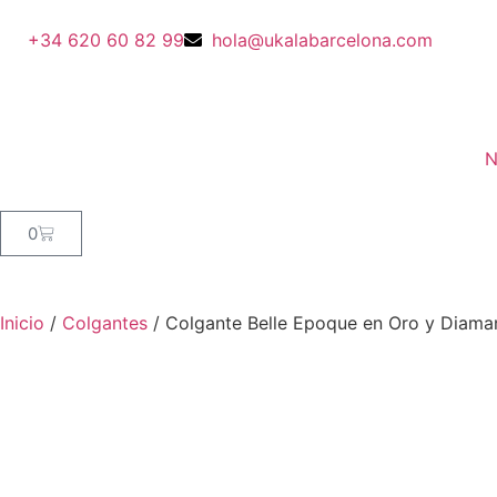
+34 620 60 82 99
hola@ukalabarcelona.com
N
0
Inicio
/
Colgantes
/ Colgante Belle Epoque en Oro y Diama