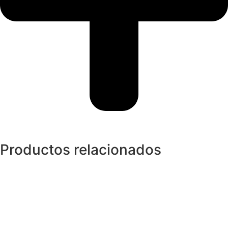
Productos relacionados
Colgantes
Colgante de Oro Amarillo con Esmeralda
y Diamantes
1.905,00
€
Pendientes
Pendientes en Oro Bicolor Hoja