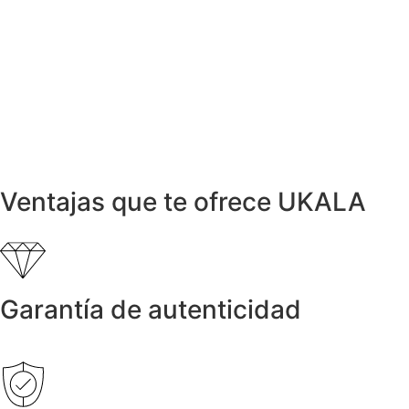
825,00
€
Anillos y Alianzas
Anillo de Autor en Oro y Brillantes 0,70ct
2.550,00
€
Anillos y Alianzas
Anillo ONDAS en Oro y Diamantes
1.235,00
€
Ventajas que te ofrece UKALA
Garantía de autenticidad