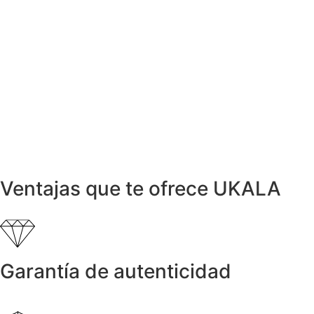
Collar GUCCI en Oro Rosa con Esmalte
1.125,00
€
Collares y cadenas
Collar Marca DAMIANI Cruz de Oro y
Diamantes
1.430,00
€
Collares y cadenas
Collar NIESSING de Oro Amarillo
1.385,00
€
Ventajas que te ofrece UKALA
Garantía de autenticidad