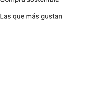
Las que más gustan
Anillos y Alianzas
Anillo SWISS & SKY TOPAZ en Oro
Amarillo 18K
1.150,00
€
Anillos y Alianzas
Anillo BLACK&WHITE en Oro Blanco y
Diamantes
4.758,00
€
Anillos y Alianzas
Anillo solitario de Diamante en Oro
Amarillo y esmalte negro
675,00
€
Anillos y Alianzas
Anillo Cuarzo Cristal de roca y Onix en