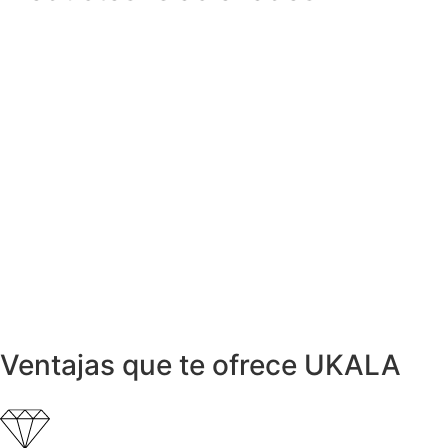
Collares y cadenas
Collar del diseñador alemán CARL DAU
1.615,00
€
Pendientes
Pendientes STILO en acero y Diamante
99,00
€
Anillos y Alianzas
Anillo CARL DAU GEOMETRY en Oro y
Acero
990,00
€
Anillos y Alianzas
Anillo NIESSING en Acero y Diamantes
399,00
€
Ventajas que te ofrece UKALA