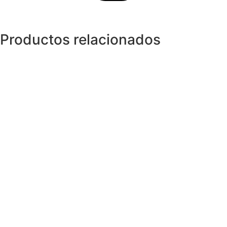
Productos relacionados
Pendientes
Pendientes VETO con 0,10ct de
Diamantes
285,00
€
Pendientes
Pendientes NOIR en Acero, Diamantes
0,02ct y Cerámica
234,99
€
Pendientes
Pendientes STILO en acero y Diamante
99,00
€
Pendientes
Pendientes Botón de Brillantes 0,10ct
160,00
€