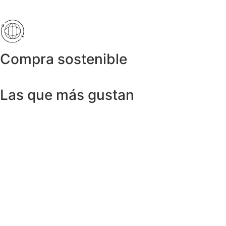
Compra sostenible
Las que más gustan
Anillos y Alianzas
Anillo SWISS & SKY TOPAZ en Oro
Amarillo 18K
1.150,00
€
Anillos y Alianzas
Anillo BLACK&WHITE en Oro Blanco y
Diamantes
4.758,00
€
Anillos y Alianzas
Anillo solitario de Diamante en Oro