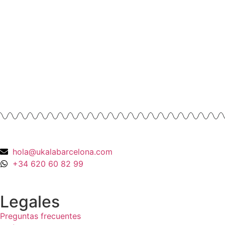
Amarillo y esmalte negro
675,00
€
Anillos y Alianzas
Anillo Cuarzo Cristal de roca y Onix en
Oro Amarillo 18K
990,00
€
hola@ukalabarcelona.com
+34 620 60 82 99
Legales
Preguntas frecuentes