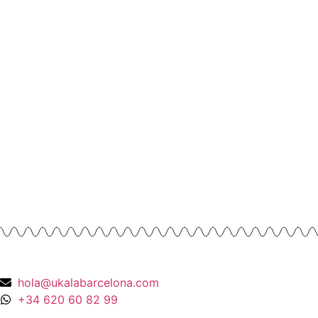
Diamantes
4.758,00
€
Anillos y Alianzas
Anillo solitario de Diamante en Oro
Amarillo y esmalte negro
675,00
€
Anillos y Alianzas
Anillo Cuarzo Cristal de roca y Onix en
Oro Amarillo 18K
990,00
€
hola@ukalabarcelona.com
+34 620 60 82 99