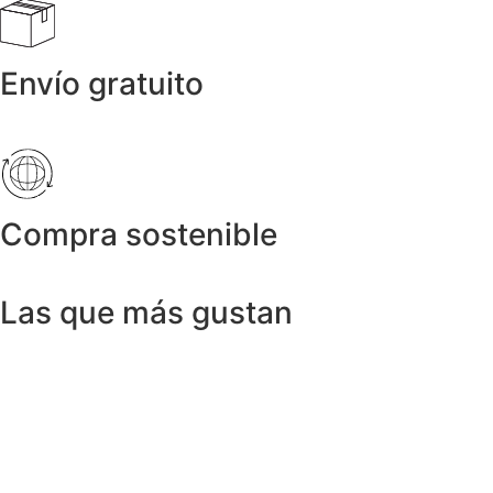
Envío gratuito
Compra sostenible
Las que más gustan
Anillos y Alianzas
Anillo SWISS & SKY TOPAZ en Oro
Amarillo 18K
1.150,00
€
Anillos y Alianzas
Anillo BLACK&WHITE en Oro Blanco y