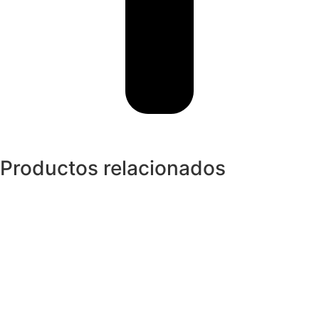
Productos relacionados
Anillos y Alianzas
Anillo Tuttifrutti de Oro Rosa
1.200,01
€
Anillos y Alianzas
Anillo de Turmalinas y Diamantes
2.000,00
€
Pendientes
Pendientes TRIO de Diamantes