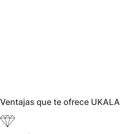
Pendientes Bicolor con Diamantes
1.500,00
€
Anillos y Alianzas
Anillo de Oro y Diamantes
3.999,00
€
Anillos y Alianzas
Anillo COR de Oro con Diamantes
999,00
€
Anillos y Alianzas
Anillo en Oro Blanco, Caucho y
Diamantes
1.600,00
€
Ventajas que te ofrece UKALA