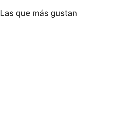
Las que más gustan
Anillos y Alianzas
Anillo SWISS & SKY TOPAZ en Oro
Amarillo 18K
1.150,00
€
Anillos y Alianzas
Anillo BLACK&WHITE en Oro Blanco y
Diamantes
4.758,00
€
Anillos y Alianzas
Anillo solitario de Diamante en Oro
Amarillo y esmalte negro
675,00
€
Anillos y Alianzas
Anillo Cuarzo Cristal de roca y Onix en
Oro Amarillo 18K